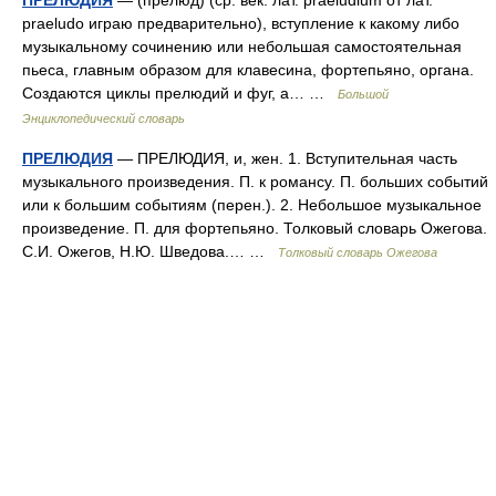
ПРЕЛЮДИЯ
— (прелюд) (ср. век. лат. praeludium от лат.
praeludo играю предварительно), вступление к какому либо
музыкальному сочинению или небольшая самостоятельная
пьеса, главным образом для клавесина, фортепьяно, органа.
Создаются циклы прелюдий и фуг, а… …
Большой
Энциклопедический словарь
ПРЕЛЮДИЯ
— ПРЕЛЮДИЯ, и, жен. 1. Вступительная часть
музыкального произведения. П. к романсу. П. больших событий
или к большим событиям (перен.). 2. Небольшое музыкальное
произведение. П. для фортепьяно. Толковый словарь Ожегова.
С.И. Ожегов, Н.Ю. Шведова.… …
Толковый словарь Ожегова