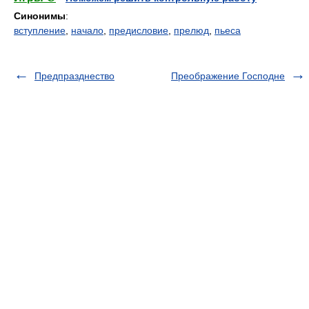
Синонимы
:
вступление
,
начало
,
предисловие
,
прелюд
,
пьеса
Предпразднество
Преображение Господне