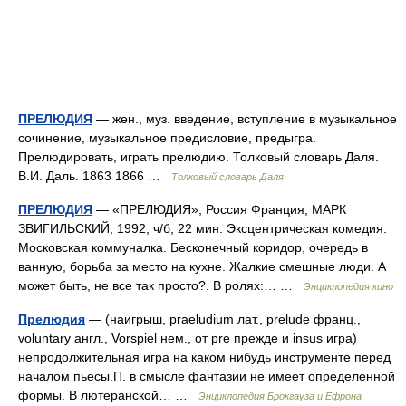
ПРЕЛЮДИЯ
— жен., муз. введение, вступление в музыкальное
сочинение, музыкальное предисловие, предыгра.
Прелюдировать, играть прелюдию. Толковый словарь Даля.
В.И. Даль. 1863 1866 …
Толковый словарь Даля
ПРЕЛЮДИЯ
— «ПРЕЛЮДИЯ», Россия Франция, МАРК
ЗВИГИЛЬСКИЙ, 1992, ч/б, 22 мин. Эксцентрическая комедия.
Московская коммуналка. Бесконечный коридор, очередь в
ванную, борьба за место на кухне. Жалкие смешные люди. А
может быть, не все так просто?. В ролях:… …
Энциклопедия кино
Прелюдия
— (наигрыш, praeludium лат., prelude франц.,
voluntary англ., Vorspiel нем., от pre прежде и insus игра)
непродолжительная игра на каком нибудь инструменте перед
началом пьесы.П. в смысле фантазии не имеет определенной
формы. В лютеранской… …
Энциклопедия Брокгауза и Ефрона