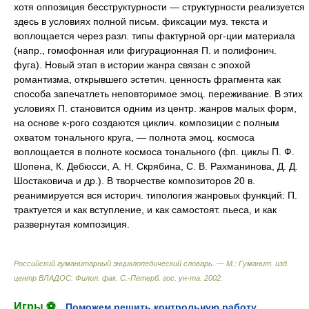
хотя оппозиция бесструктурности — структурности реализуется
здесь в условиях полной письм. фиксации муз. текста и
воплощается через разл. типы фактурной орг-ции материала
(напр., гомофонная или фигурационная П. и полифонич.
фуга). Новый этап в истории жанра связан с эпохой
романтизма, открывшего эстетич. ценность фрагмента как
способа запечатлеть неповторимое эмоц. переживание. В этих
условиях П. становится одним из центр. жанров малых форм,
на основе к-рого создаются циклич. композиции с полным
охватом тонального круга, — полнота эмоц. космоса
воплощается в полноте космоса тонального (фп. циклы П. Ф.
Шопена, К. Дебюсси, А. Н. Скрябина, С. В. Рахманинова, Д. Д.
Шостаковича и др.). В творчестве композиторов 20 в.
реанимируется вся историч. типология жанровых функций: П.
трактуется и как вступление, и как самостоят. пьеса, и как
развернутая композиция.
Российский гуманитарный энциклопедический словарь. — М.: Гуманит. изд.
центр ВЛАДОС: Филол. фак. С.-Петерб. гос. ун-та
.
2002
.
Игры ⚽
Поможем решить контрольную работу