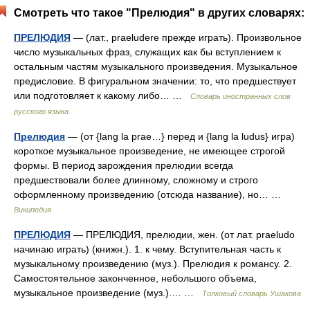
Смотреть что такое "Прелюдия" в других словарях:
ПРЕЛЮДИЯ
— (лат., praeludere прежде играть). Произвольное
число музыкальных фраз, служащих как бы вступлением к
остальным частям музыкального произведения. Музыкальное
предисловие. В фигуральном значении: то, что предшествует
или подготовляет к какому либо… …
Словарь иностранных слов
русского языка
Прелюдия
— (от {lang la prae…} перед и {lang la ludus} игра)
короткое музыкальное произведение, не имеющее строгой
формы. В период зарождения прелюдии всегда
предшествовали более длинному, сложному и строго
оформленному произведению (отсюда название), но… …
Википедия
ПРЕЛЮДИЯ
— ПРЕЛЮДИЯ, прелюдии, жен. (от лат. praeludo
начинаю играть) (книжн.). 1. к чему. Вступительная часть к
музыкальному произведению (муз.). Прелюдия к романсу. 2.
Самостоятельное законченное, небольшого объема,
музыкальное произведение (муз.).… …
Толковый словарь Ушакова