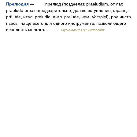
Прелюдия
— прелюд (позднелат. praeludium, от лат.
praeludo играю предварительно, делаю вступление; франц.
prйlude, итал. preludio, англ. prelude, нем. Vorspiel), род инстр.
пьесы, чаще всего для одного инструмента, позволяющего
исполнять многогол.… …
Музыкальная энциклопедия