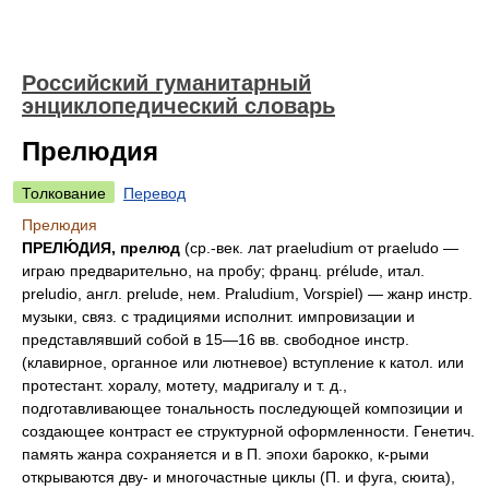
Российский гуманитарный
энциклопедический словарь
Прелюдия
Толкование
Перевод
Прелюдия
ПРЕЛЮ́ДИЯ, прелюд
(ср.-век. лат praeludium от praeludo —
играю предварительно, на пробу; франц. prélude, итал.
preludio, англ. prelude, нем. Praludium, Vorspiel) — жанр инстр.
музыки, связ. с традициями исполнит. импровизации и
представлявший собой в 15—16 вв. свободное инстр.
(клавирное, органное или лютневое) вступление к катол. или
протестант. хоралу, мотету, мадригалу и т. д.,
подготавливающее тональность последующей композиции и
создающее контраст ее структурной оформленности. Генетич.
память жанра сохраняется и в П. эпохи барокко, к-рыми
открываются дву- и многочастные циклы (П. и фуга, сюита),